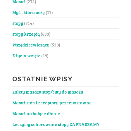
Masaż
(274)
Myśl, która uczy
(17)
stopy
(314)
stopy krzepią
(633)
Wszędziećwiczący
(530)
Z życia wzięte
(19)
OSTATNIE WPISY
Zalety masażu stóp/buty do masażu
Masaż stóp i receptory przeciwstawne
Masaż na bolące dłonie
Leczymy schorowane stopy ZAPRASZAMY