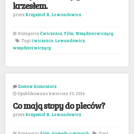
krzesłem.
przez
Krzysztof R. Lewandowicz
Kategoria
Ćwiczenia
,
Film
,
Wszędziećwiczący
Tagi
ćwiczenia
,
Lewandowicz
,
wszędziećwiczący
Zostaw komentarz
Opublikowano kwiecień 23, 2016
Co mają stopy do pleców?
przez
Krzysztof R. Lewandowicz
Kategoria
Film
,
Gawędy o stopach
Tagi