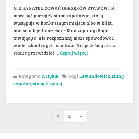
NIE BAGATELIZOWAĆ OBRZĘKÓW STAWÓW: To
może być początek stanu zapalnego, który
występuje w konkretnym miejscu albo w kilku
miejscach jednocześnie. Stan zapalny długo
trwający a nie rozpoznany może spowodować
wiele szkodliwych skutków. Nie jesteśmy ich w
stanie przewidzieć …
Czytaj więcej
Kategoria
Artykuł
Tagi
Lewandowicz
,
stany
zapalne
,
stopy krzepią
Nawigacja
1
2
Następna
»
po
strona