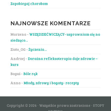
Zapobiegaj chorobom
NAJNOWSZE KOMENTARZE
Marzena
-
WSZĘDZIEĆWICZĄCY- usprawniam się na
siedząco…
Zioło_OG
-
Życzenia…
Andrzej
-
Doraźna refleksoterapia daje zdrowie –
kurs
Boguś
-
Bóle rąk
Anna
-
Młody, zdrowy i bogaty- recepty
Copyright © 2026 · Wszystkie prawa zastrzeżone · STOPY