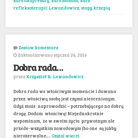
kurs akupresury
,
kurs masażu
,
kurs
refleksoterapii
,
Lewandowicz
,
stopy krzepią
Zostaw komentarz
Zaktualizowano styczeń 26, 2016
Dobra rada…
przez
Krzysztof R. Lewandowicz
Dobra rada we właściwym momencie i dawana
przez właściwą osobę jest czymś nieocenionym.
Gdyż może naprowadzić – potrzebującego na dobrą
drogę. Dodam właściwą! Niejednokrotnie
wspominam, że w swoim życiu prywatnym ale
przede-wszystkim zawodowym (bo one są jakby
nierozerwalne,…
Czytaj więcej