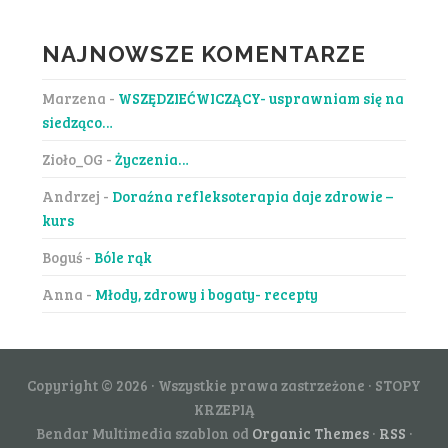
NAJNOWSZE KOMENTARZE
Marzena
-
WSZĘDZIEĆWICZĄCY- usprawniam się na
siedząco…
Zioło_OG
-
Życzenia…
Andrzej
-
Doraźna refleksoterapia daje zdrowie –
kurs
Boguś
-
Bóle rąk
Anna
-
Młody, zdrowy i bogaty- recepty
Copyright © 2026 · Wszystkie prawa zastrzeżone · STOPY
KRZEPIĄ
Bendar Multimedia szablon od
Organic Themes
·
RSS
·