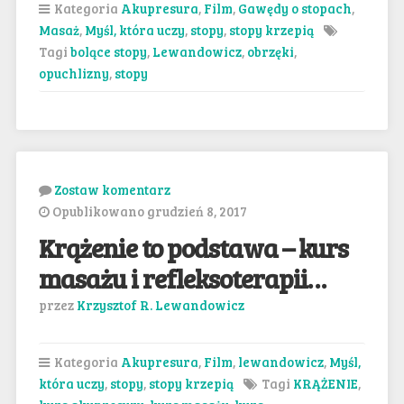
Kategoria
Akupresura
,
Film
,
Gawędy o stopach
,
Masaż
,
Myśl, która uczy
,
stopy
,
stopy krzepią
Tagi
bolące stopy
,
Lewandowicz
,
obrzęki
,
opuchlizny
,
stopy
Zostaw komentarz
Opublikowano grudzień 8, 2017
Krążenie to podstawa – kurs
masażu i refleksoterapii…
przez
Krzysztof R. Lewandowicz
Kategoria
Akupresura
,
Film
,
lewandowicz
,
Myśl,
która uczy
,
stopy
,
stopy krzepią
Tagi
KRĄŻENIE
,