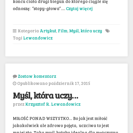
końcu ciała drugi biegun do którego ciągle się
odnoszę: ‘’stopy-głowa‘’….
Czytaj więcej
Kategoria
Artykuł
,
Film
,
Myśl, która uczy
Tagi
Lewandowicz
Zostaw komentarz
Opublikowano październik 17, 2015
Myśl, która uczy…
przez
Krzysztof R. Lewandowicz
MIŁOŚĆ PONAD WSZYSTKO… Bo jak jest miłość
jakakolwiek ale zdrowo pojęta, uczciwa to jest
mniej zła. Taka myśl, byłaby idealna dla mężczyzny