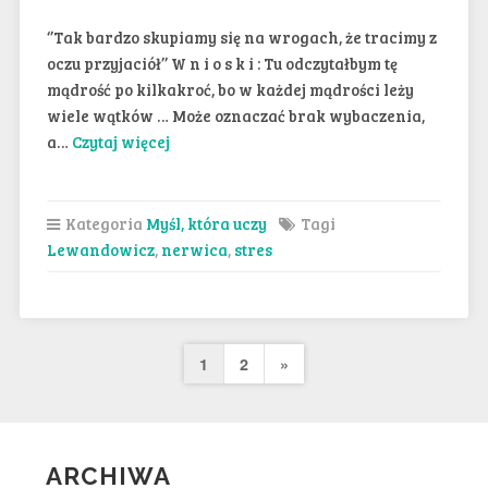
‘’Tak bardzo skupiamy się na wrogach, że tracimy z
oczu przyjaciół’’ W n i o s k i : Tu odczytałbym tę
mądrość po kilkakroć, bo w każdej mądrości leży
wiele wątków … Może oznaczać brak wybaczenia,
a…
Czytaj więcej
Kategoria
Myśl, która uczy
Tagi
Lewandowicz
,
nerwica
,
stres
Nawigacja
1
2
Następna
»
po
strona
wpisach
ARCHIWA