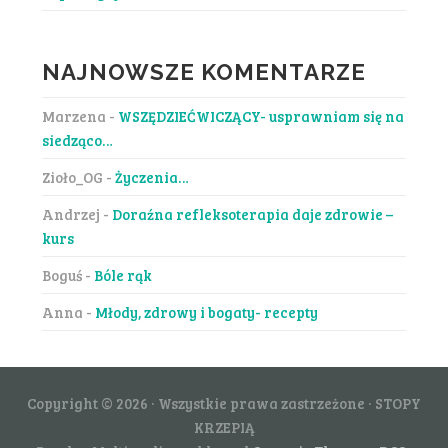
NAJNOWSZE KOMENTARZE
Marzena
-
WSZĘDZIEĆWICZĄCY- usprawniam się na
siedząco…
Zioło_OG
-
Życzenia…
Andrzej
-
Doraźna refleksoterapia daje zdrowie –
kurs
Boguś
-
Bóle rąk
Anna
-
Młody, zdrowy i bogaty- recepty
Copyright © 2026 · Wszystkie prawa zastrzeżone · STOPY
KRZEPIĄ