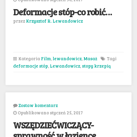
Deformacje stóp-co robić…
przez
Krzysztof R. Lewandowicz
Kategoria
Film
,
lewandowicz
,
Masaż
Tagi
deformacje stóp
,
Lewandowicz
,
stopy krzepią
Zostaw komentarz
Opublikowano styczeń 25, 2017
WSZĘDZIEĆWICZĄCY-
sprawność w łazience