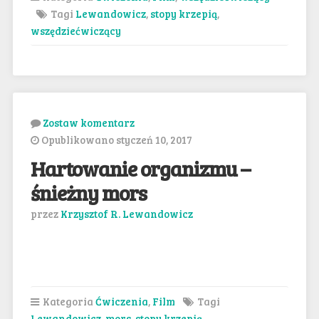
Tagi
Lewandowicz
,
stopy krzepią
,
wszędziećwiczący
Zostaw komentarz
Opublikowano styczeń 10, 2017
Hartowanie organizmu –
śnieżny mors
przez
Krzysztof R. Lewandowicz
Kategoria
Ćwiczenia
,
Film
Tagi
Lewandowicz
,
mors
,
stopy krzepią