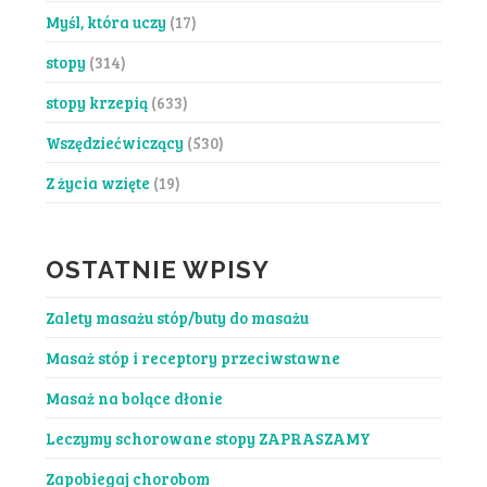
Myśl, która uczy
(17)
stopy
(314)
stopy krzepią
(633)
Wszędziećwiczący
(530)
Z życia wzięte
(19)
OSTATNIE WPISY
Zalety masażu stóp/buty do masażu
Masaż stóp i receptory przeciwstawne
Masaż na bolące dłonie
Leczymy schorowane stopy ZAPRASZAMY
Zapobiegaj chorobom