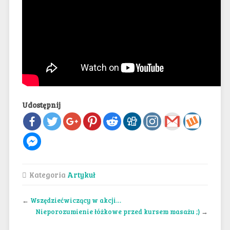
Udostępnij
Kategoria
Artykuł
←
Wszędziećwiczący w akcji…
Nieporozumienie łóżkowe przed kursem masażu ;)
→