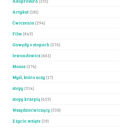
Akupresura
(231)
Artykuł
(181)
Ćwiczenia
(294)
Film
(843)
Gawędy o stopach
(276)
lewandowicz
(661)
Masaż
(274)
Myśl, która uczy
(17)
stopy
(314)
stopy krzepią
(633)
Wszędziećwiczący
(530)
Z życia wzięte
(19)