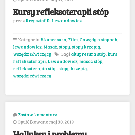
Kursy refleksoterapii stóp
przez
Krzysztof R. Lewandowicz
Kategoria
Akupresura
,
Film
,
Gawędy o stopach
,
lewandowicz
,
Masaż
,
stopy
,
stopy krzepią
,
Wszędziećwiczący
Tagi
akupresura stóp
,
kurs
refleksoterapii
,
Lewandowicz
,
masaż stóp
,
refleksoterapia stóp
,
stopy krzepią
,
wszędziećwiczący
Zostaw komentarz
Opublikowano maj 30, 2019
Halluksy i problemy