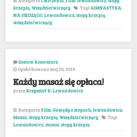
Kategoria
Ćwiczenia
,
Film
,
lewandowicz
,
stopy
krzepią
,
Wszędziećwiczący
Tagi
GIMNASTYKA
NA SIEDZĄCO
,
Lewandowicz
,
stopy krzepią
,
wszędziećwiczący
Zostaw komentarz
Opublikowano maj 20, 2019
Każdy masaż się opłaca!
przez
Krzysztof R. Lewandowicz
Kategoria
Film
,
Gawędy o stopach
,
lewandowicz
,
Masaż
,
stopy krzepią
,
Wszędziećwiczący
Tagi
Lewandowicz
,
masaż
,
stopy krzepią