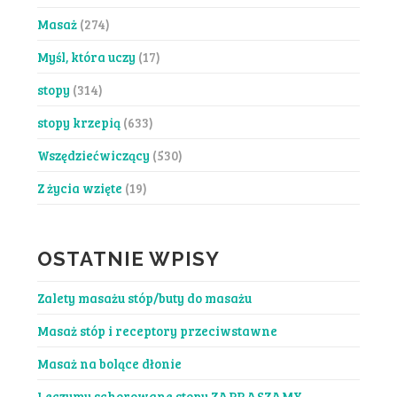
Masaż
(274)
Myśl, która uczy
(17)
stopy
(314)
stopy krzepią
(633)
Wszędziećwiczący
(530)
Z życia wzięte
(19)
OSTATNIE WPISY
Zalety masażu stóp/buty do masażu
Masaż stóp i receptory przeciwstawne
Masaż na bolące dłonie
Leczymy schorowane stopy ZAPRASZAMY