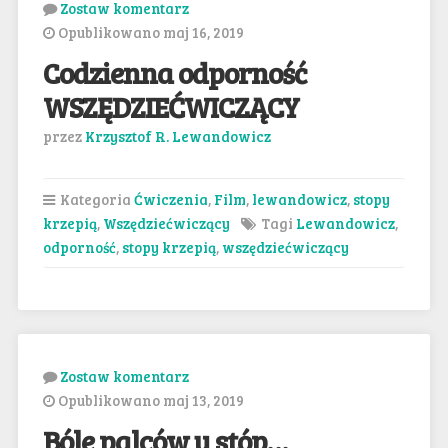
Zostaw komentarz
Opublikowano maj 16, 2019
Codzienna odporność
WSZĘDZIEĆWICZĄCY
przez
Krzysztof R. Lewandowicz
Kategoria
Ćwiczenia
,
Film
,
lewandowicz
,
stopy
krzepią
,
Wszędziećwiczący
Tagi
Lewandowicz
,
odporność
,
stopy krzepią
,
wszędziećwiczący
Zostaw komentarz
Opublikowano maj 13, 2019
Bóle palców u stóp…