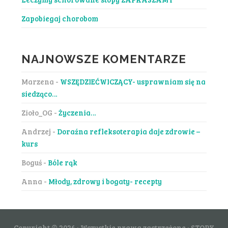
Zapobiegaj chorobom
NAJNOWSZE KOMENTARZE
Marzena
-
WSZĘDZIEĆWICZĄCY- usprawniam się na
siedząco…
Zioło_OG
-
Życzenia…
Andrzej
-
Doraźna refleksoterapia daje zdrowie –
kurs
Boguś
-
Bóle rąk
Anna
-
Młody, zdrowy i bogaty- recepty
Copyright © 2026 · Wszystkie prawa zastrzeżone · STOPY