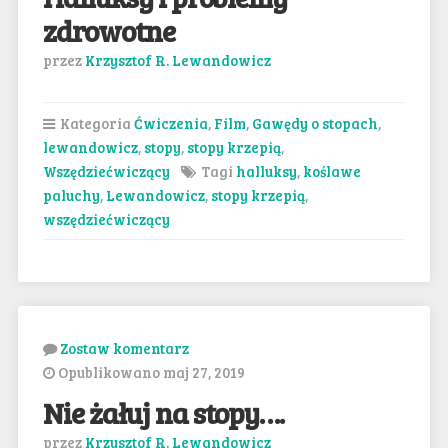
zdrowotne
przez
Krzysztof R. Lewandowicz
Kategoria
Ćwiczenia
,
Film
,
Gawędy o stopach
,
lewandowicz
,
stopy
,
stopy krzepią
,
Wszędziećwiczący
Tagi
halluksy
,
koślawe
paluchy
,
Lewandowicz
,
stopy krzepią
,
wszędziećwiczący
Zostaw komentarz
Opublikowano maj 27, 2019
Nie żałuj na stopy….
przez
Krzysztof R. Lewandowicz