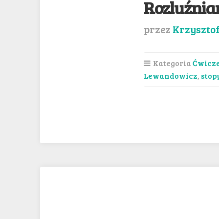
Rozluźnian
przez
Krzyszto
Kategoria
Ćwicz
Lewandowicz
,
stop