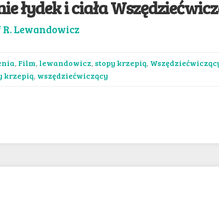
ie łydek i ciała Wszędziećwic
f R. Lewandowicz
enia
,
Film
,
lewandowicz
,
stopy krzepią
,
Wszędziećwicząc
y krzepią
,
wszędziećwiczący