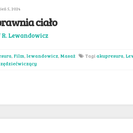
eń 5, 2024
rawnia ciało
f R. Lewandowicz
esura
,
Film
,
lewandowicz
,
Masaż
Tagi
akupresura
,
Le
zędziećwiczący