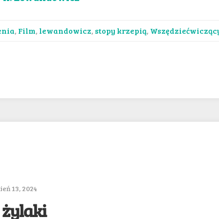
enia
,
Film
,
lewandowicz
,
stopy krzepią
,
Wszędziećwicząc
eń 13, 2024
 żylaki