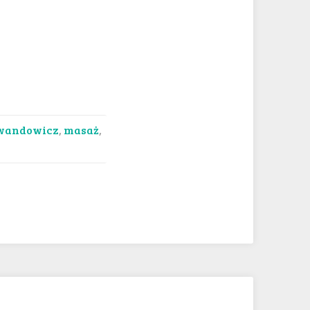
wandowicz
,
masaż
,