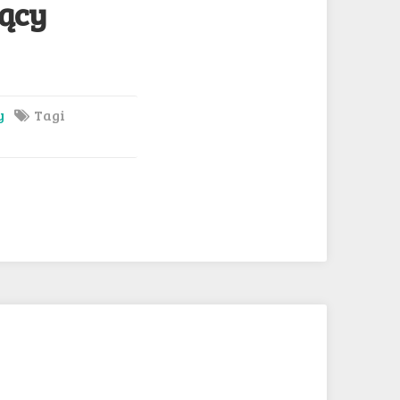
zący
y
Tagi