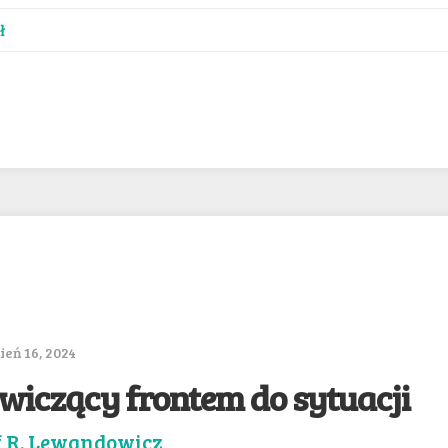
ł
eń 16, 2024
wiczący frontem do sytuacji
f R. Lewandowicz