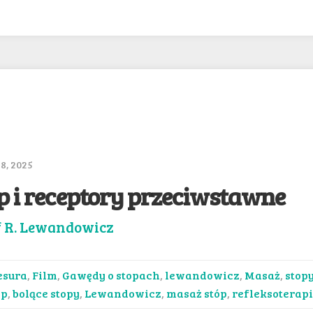
8, 2025
p i receptory przeciwstawne
f R. Lewandowicz
esura
,
Film
,
Gawędy o stopach
,
lewandowicz
,
Masaż
,
stop
óp
,
bolące stopy
,
Lewandowicz
,
masaż stóp
,
refleksoterapi