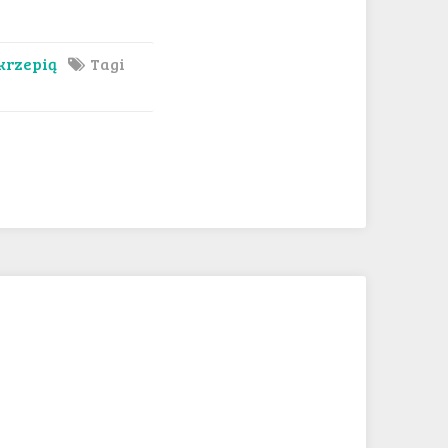
 krzepią
Tagi