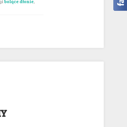
gi
bolące dłonie
,
MY