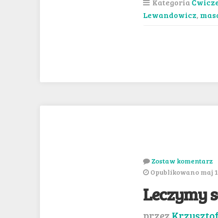
Kategoria
Ćwicz
Lewandowicz
,
masa
Zostaw komentarz
Opublikowano maj 1
Leczymy 
przez
Krzyszto