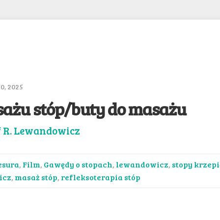
0, 2025
sażu stóp/buty do masażu
f R. Lewandowicz
esura
,
Film
,
Gawędy o stopach
,
lewandowicz
,
stopy krzep
icz
,
masaż stóp
,
refleksoterapia stóp