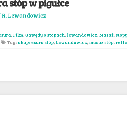
a stóp w pigułce
f R. Lewandowicz
esura
,
Film
,
Gawędy o stopach
,
lewandowicz
,
Masaż
,
stop
Tagi
akupresura stóp
,
Lewandowicz
,
masaż stóp
,
refl