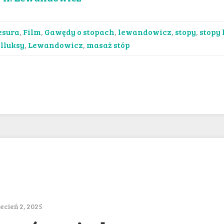
esura
,
Film
,
Gawędy o stopach
,
lewandowicz
,
stopy
,
stopy
lluksy
,
Lewandowicz
,
masaż stóp
cień 2, 2025