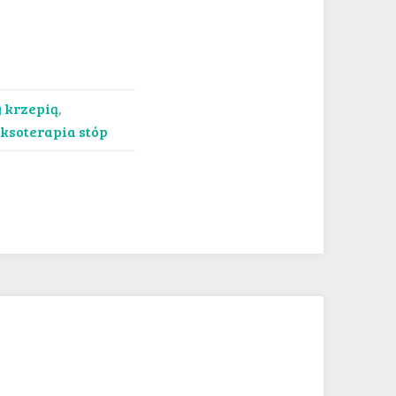
y krzepią
,
eksoterapia stóp