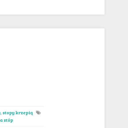
y
,
stopy krzepią
a stóp