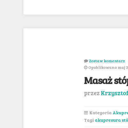
Zostaw komentarz
Opublikowano maj 2
Masaż stó
przez
Krzyszto
Kategoria
Akupr
Tagi
akupresura st