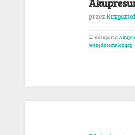
Akupresur
przez
Krzyszto
Kategoria
Akupr
Wszędziećwiczący