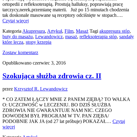
ortopedii z refleksoterapią. Prostują halluksy, poprawiają pracę
tarczycy,nerek,przemianę materii. Już po 15 minutach chodzenia
tak doskonale masowane są receptory odciśnięte w stopach….
Czytaj więcej
Kategoria
Akupresura
,
Artykuł
,
Film
,
Masaż
Tagi
akupresura stóp
,
buty do masażu
,
Lewandowicz
,
masaż
,
refleksoterapia stóp
,
sandały
które leczą
,
stopy krzepią
Zostaw komentarz
Opublikowano czerwiec 3, 2016
Szokująca służba zdrowia cz. II
przez
Krzysztof R. Lewandowicz
* CO ZATEM ŁĄCZY MNIE Z PANEM ZIĘBĄ? TO WALKA
O: UCZCIWOŚĆ w LECZENIU. BO DZIŚ SŁUŻBA
ZDROWIA NIE GWARANTUJE NAM NIC. CZEGO
DOWODEM BYŁ PROGRAM W TV. PAN ZIĘBA/
PODOBNIE JAK JA (od 27 lat próbuje) POKAZAŁ…
Czytaj
więcej