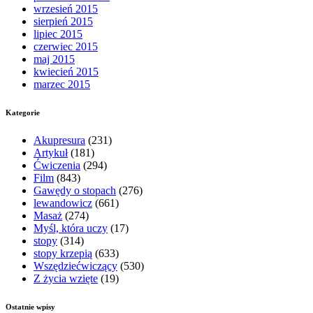
wrzesień 2015
sierpień 2015
lipiec 2015
czerwiec 2015
maj 2015
kwiecień 2015
marzec 2015
Kategorie
Akupresura
(231)
Artykuł
(181)
Ćwiczenia
(294)
Film
(843)
Gawędy o stopach
(276)
lewandowicz
(661)
Masaż
(274)
Myśl, która uczy
(17)
stopy
(314)
stopy krzepią
(633)
Wszędziećwiczący
(530)
Z życia wzięte
(19)
Ostatnie wpisy