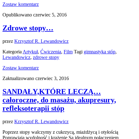
Zostaw komentarz
Opublikowano czerwiec 5, 2016
Zdrowe stopy…
przez
Krzysztof R. Lewandowicz
Kategoria
Artykuł
,
Ćwiczenia
,
Film
Tagi
gimnastyka stóp
,
Lewandowicz
,
zdrowe stopy
Zostaw komentarz
Zaktualizowano czerwiec 3, 2016
SANDAŁY,KTÓRE LECZĄ…
całoroczne, do masażu, akupresury,
refleksoterapii stóp
przez
Krzysztof R. Lewandowicz
Poprzez stopy walczymy z cukrzycą, miażdżycą i otyłością
Poprawiają wydolność i krążenie Są idealnym połączeniem