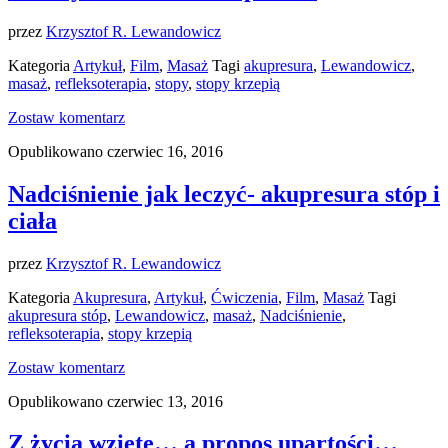
przez
Krzysztof R. Lewandowicz
Kategoria
Artykuł
,
Film
,
Masaż
Tagi
akupresura
,
Lewandowicz
,
masaż
,
refleksoterapia
,
stopy
,
stopy krzepią
Zostaw komentarz
Opublikowano czerwiec 16, 2016
Nadciśnienie jak leczyć- akupresura stóp i
ciała
przez
Krzysztof R. Lewandowicz
Kategoria
Akupresura
,
Artykuł
,
Ćwiczenia
,
Film
,
Masaż
Tagi
akupresura stóp
,
Lewandowicz
,
masaż
,
Nadciśnienie
,
refleksoterapia
,
stopy krzepią
Zostaw komentarz
Opublikowano czerwiec 13, 2016
Z życia wzięte… a propos upartości…