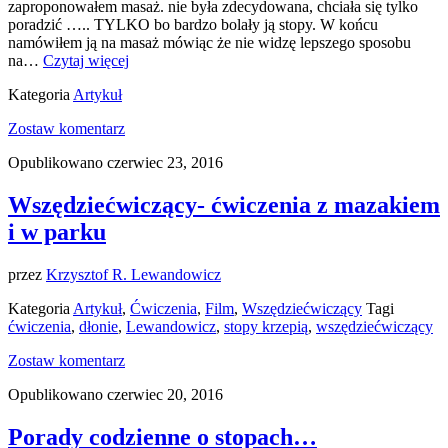
zaproponowałem masaż. nie była zdecydowana, chciała się tylko
poradzić ….. TYLKO bo bardzo bolały ją stopy. W końcu
namówiłem ją na masaż mówiąc że nie widzę lepszego sposobu
na…
Czytaj więcej
Kategoria
Artykuł
Zostaw komentarz
Opublikowano czerwiec 23, 2016
Wszędziećwiczący- ćwiczenia z mazakiem
i w parku
przez
Krzysztof R. Lewandowicz
Kategoria
Artykuł
,
Ćwiczenia
,
Film
,
Wszędziećwiczący
Tagi
ćwiczenia
,
dłonie
,
Lewandowicz
,
stopy krzepią
,
wszędziećwiczący
Zostaw komentarz
Opublikowano czerwiec 20, 2016
Porady codzienne o stopach…