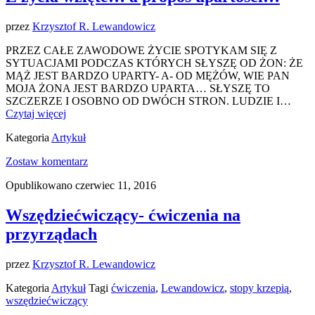
przez
Krzysztof R. Lewandowicz
PRZEZ CAŁE ZAWODOWE ŻYCIE SPOTYKAM SIĘ Z
SYTUACJAMI PODCZAS KTÓRYCH SŁYSZĘ OD ŻON: ŻE
MĄŻ JEST BARDZO UPARTY- A- OD MĘŻÓW, WIE PAN
MOJA ŻONA JEST BARDZO UPARTA… SŁYSZĘ TO
SZCZERZE I OSOBNO OD DWÓCH STRON. LUDZIE I…
Czytaj więcej
Kategoria
Artykuł
Zostaw komentarz
Opublikowano czerwiec 11, 2016
Wszędziećwiczący- ćwiczenia na
przyrządach
przez
Krzysztof R. Lewandowicz
Kategoria
Artykuł
Tagi
ćwiczenia
,
Lewandowicz
,
stopy krzepią
,
wszędziećwiczący