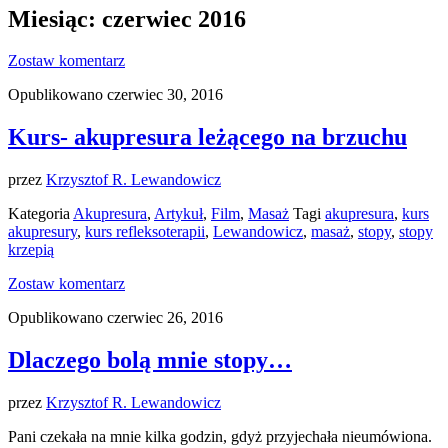
Miesiąc: czerwiec 2016
Zostaw komentarz
Opublikowano czerwiec 30, 2016
Kurs- akupresura leżącego na brzuchu
przez
Krzysztof R. Lewandowicz
Kategoria
Akupresura
,
Artykuł
,
Film
,
Masaż
Tagi
akupresura
,
kurs
akupresury
,
kurs refleksoterapii
,
Lewandowicz
,
masaż
,
stopy
,
stopy
krzepią
Zostaw komentarz
Opublikowano czerwiec 26, 2016
Dlaczego bolą mnie stopy…
przez
Krzysztof R. Lewandowicz
Pani czekała na mnie kilka godzin, gdyż przyjechała nieumówiona.