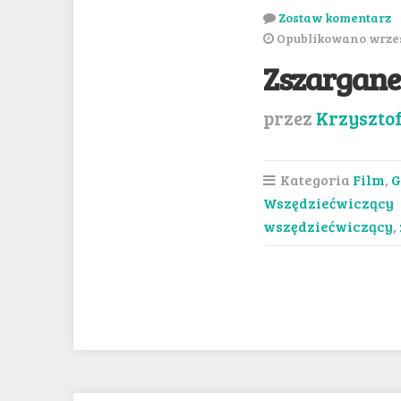
Zostaw komentarz
Opublikowano wrzes
Zszargane
przez
Krzyszto
Kategoria
Film
,
G
Wszędziećwiczący
wszędziećwiczący
,