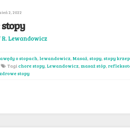
ień 2, 2022
 stopy
f R. Lewandowicz
awędy o stopach
,
lewandowicz
,
Masaż
,
stopy
,
stopy krzep
Tagi
chore stopy
,
Lewandowicz
,
masaż stóp
,
refleksot
zdrowe stopy