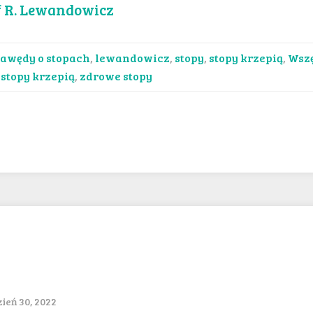
f R. Lewandowicz
awędy o stopach
,
lewandowicz
,
stopy
,
stopy krzepią
,
Wsz
,
stopy krzepią
,
zdrowe stopy
eń 30, 2022