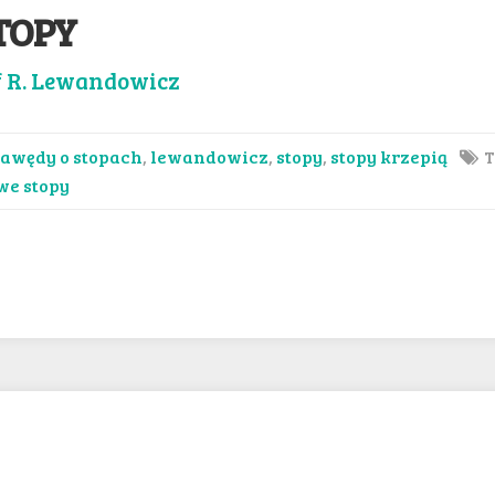
TOPY
f R. Lewandowicz
awędy o stopach
,
lewandowicz
,
stopy
,
stopy krzepią
T
we stopy