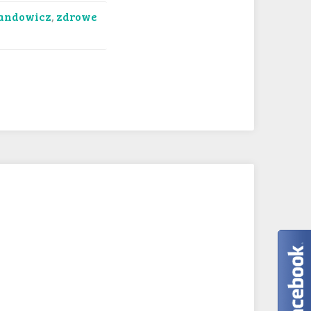
andowicz
,
zdrowe