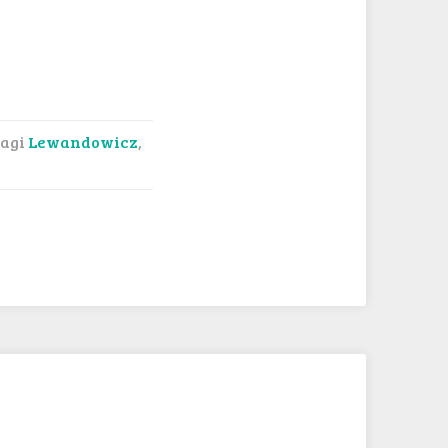
agi
Lewandowicz
,