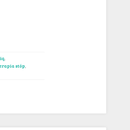
ią
,
erapia stóp
,