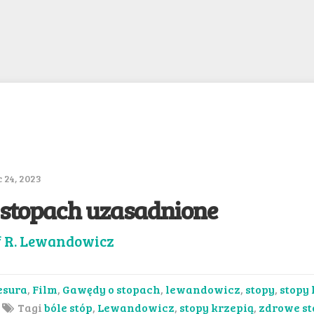
 24, 2023
stopach uzasadnione
f R. Lewandowicz
esura
,
Film
,
Gawędy o stopach
,
lewandowicz
,
stopy
,
stopy
Tagi
bóle stóp
,
Lewandowicz
,
stopy krzepią
,
zdrowe st