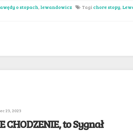
awędy o stopach
,
lewandowicz
Tagi
chore stopy
,
Lew
c 23, 2023
 CHODZENIE, to Sygnał