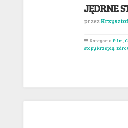
JĘDRNE S
przez
Krzyszto
Kategoria
Film
,
G
stopy krzepią
,
zdro