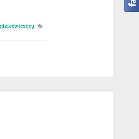
ędziećwiczący