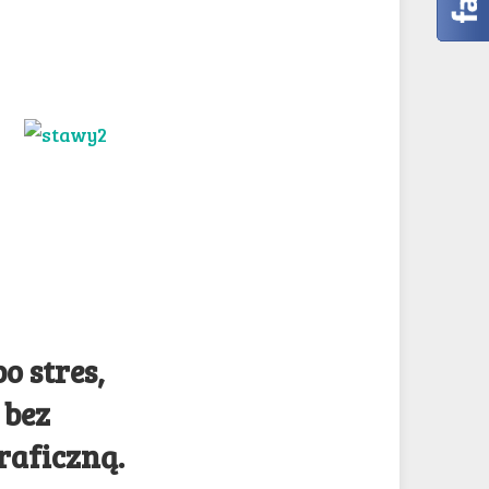
o stres,
i bez
raficzną.