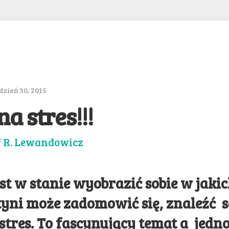
zień 30, 2015
a stres!!!
f R. Lewandowicz
est w stanie wyobrazić sobie w jaki
tyni może zadomowić się, znaleźć s
stres. To fascynujący temat a jedno