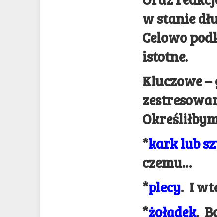
w stanie d
Celowo podk
istotne.
Kluczowe – g
zestresowan
Określiłbym
*
kark lub sz
czemu…
*
plecy
. I w
*
żołądek
. B