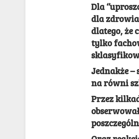
Dla ‘’upros
dla zdrowia
dlatego, że
tylko fach
sklasyfiko
Jednakże – 
na równi sz
Przez kilkad
obserwował
poszczególn
Oraz reakcj