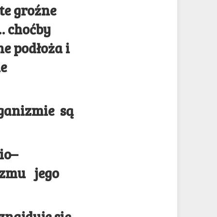
 te groźne
i… choćby
ne podłoża i
ie
rganizmie są
io–
izmu jego
znajduje się