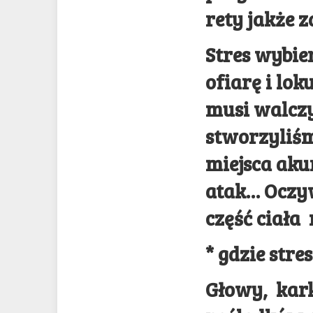
rety jakże z
Stres wybier
ofiarę i lok
musi walczy
stworzyliśm
miejsca aku
atak… Oczyw
część ciała
* gdzie str
Głowy, kark