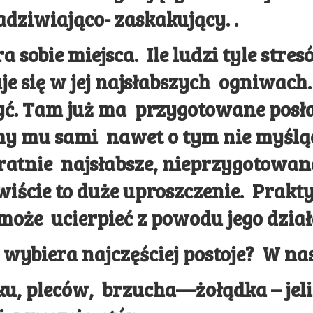
adziwiająco- zaskakujący. .
a sobie miejsca. Ile ludzi tyle stre
uje się w jej najsłabszych ogniwach
ć. Tam już ma przygotowane posła
y mu sami nawet o tym nie myśląc.
ratnie najsłabsze, nieprzygotowan
iście to duże uproszczenie. Prakt
 może ucierpieć z powodu jego dział
es wybiera najczęściej postoje? W n
u, pleców, brzucha—żołądka – jelit