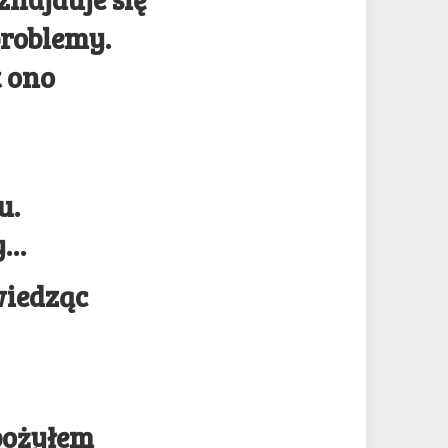
roblemy.
t ono
u.
y…
 wiedząc
spożyłem