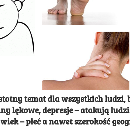
totny temat dla wszystkich ludzi, b
any lękowe, depresje – atakują ludz
wiek – płeć a nawet szerokość geog