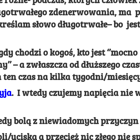
ługotrwałego zdenerwowania, ma p
reślam słowo długotrwałe– bo jes
dy chodzi o kogoś, kto jest ‘’mocno
y’’ – a zwłaszcza od dłuższego czas
 ten czas na kilka tygodni/miesięc
yja
. I wtedy czujemy napięcia nie
tedy bolą z niewiadomych przyczyn
oli/uciska a przecież nic złego nie 