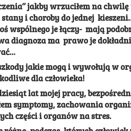
zczenia‘’ jakby wrzuciłem na chwilę
 stany i choroby do jednej kieszen
 coś wspólnego je łączy- mają podob
owa diagnoza ma prawo je dokładn
wać…
szkody jakie mogą i wywołują w o
kodliwe dla człowieka!
ziesiąt lat mojej pracy, bezpośredn
em symptomy, zachowania organ
ych części i organów na stres.
e różne- podczas, których człowiek 