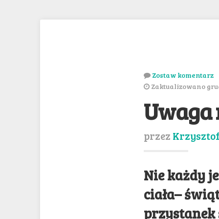
Zostaw komentarz
Zaktualizowano grud
Uwaga n
przez
Krzyszto
Nie każdy j
ciała– świą
przystanek 