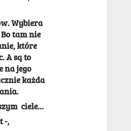
sów. Wybiera
. Bo tam nie
nie, które
 A są to
e na jego
ycznie każda
ania.
aszym ciele…
 -,